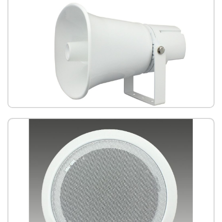
IS-650P 號角網路喇叭(PoE)