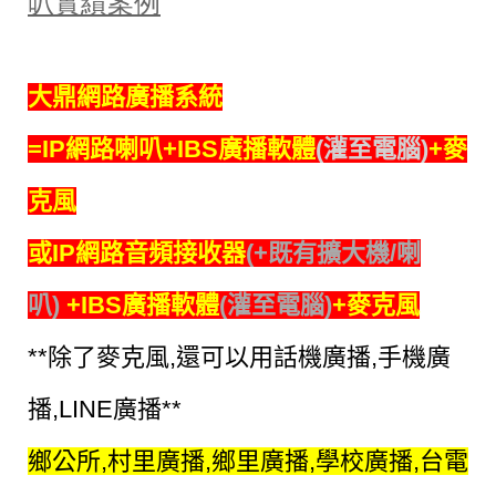
叭實績案例
大鼎網路廣播系統
=IP網路喇叭
+IBS廣播軟體
(灌至電腦)
+麥
克風
或IP網路音頻接收器
(+既有擴大機/喇
叭)
+IBS廣播軟體
(灌至電腦)
+麥克風
**除了麥克風,還可以用話機廣播,手機廣
播,LINE廣播**
鄉公所,村里廣播,鄉里廣播,學校廣播,台電