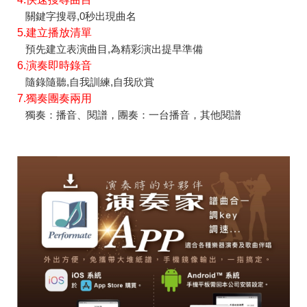
關鍵字搜尋,0秒出現曲名
5.建立播放清單
預先建立表演曲目,為精彩演出提早準備
6.演奏即時錄音
隨錄隨聽,自我訓練,自我欣賞
7.獨奏團奏兩用
獨奏：播音、閱譜，團奏：一台播音，其他閱譜