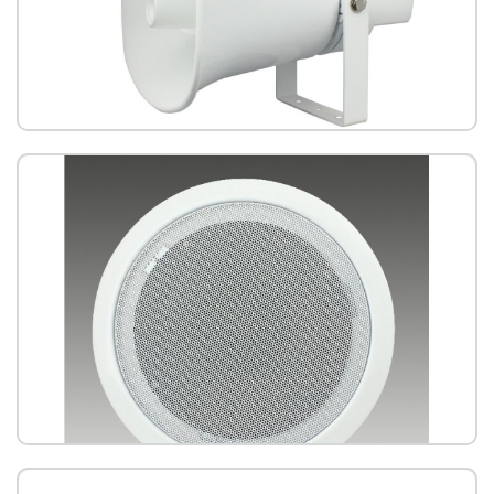
IS-650P 號角網路喇叭(PoE)