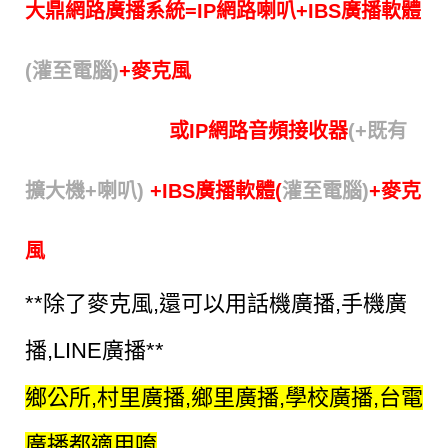
大鼎網路廣播系統=IP
網路喇叭
+IBS廣播軟體
(灌至電腦)
+麥克風
或IP網路音頻接收器
(+既有
擴大機
+
喇叭)
+IBS廣播軟體(
灌至電腦)
+麥克
風
**除了麥克風,還可以用話機廣播,手機廣
播,LINE廣播**
鄉公所,村里廣播,鄉里廣播,學校廣播,台電
廣播都適用唷